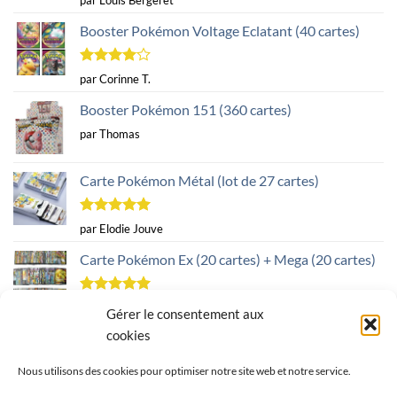
par Louis Bergeret
sur 5
Booster Pokémon Voltage Eclatant (40 cartes)
Note
4
par Corinne T.
sur 5
Booster Pokémon 151 (360 cartes)
par Thomas
Carte Pokémon Métal (lot de 27 cartes)
Note
5
sur
par Elodie Jouve
5
Carte Pokémon Ex (20 cartes) + Mega (20 cartes)
Note
5
sur
par Marion G.
Gérer le consentement aux
5
cookies
Carte Pokémon Métal (lot de 27 cartes)
Nous utilisons des cookies pour optimiser notre site web et notre service.
Note
4
par Lorenzo