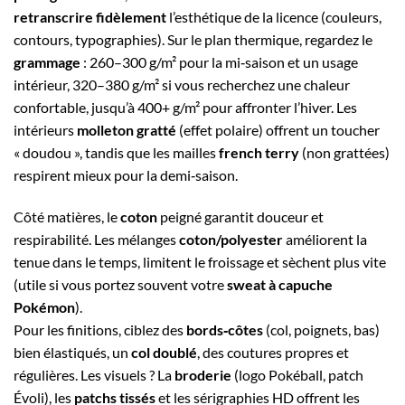
retranscrire fidèlement
l’esthétique de la licence (couleurs,
contours, typographies). Sur le plan thermique, regardez le
grammage
: 260–300 g/m² pour la mi‑saison et un usage
intérieur, 320–380 g/m² si vous recherchez une chaleur
confortable, jusqu’à 400+ g/m² pour affronter l’hiver. Les
intérieurs
molleton gratté
(effet polaire) offrent un toucher
« doudou », tandis que les mailles
french terry
(non grattées)
respirent mieux pour la demi‑saison.
Côté matières, le
coton
peigné garantit douceur et
respirabilité. Les mélanges
coton/polyester
améliorent la
tenue dans le temps, limitent le froissage et sèchent plus vite
(utile si vous portez souvent votre
sweat à capuche
Pokémon
).
Pour les finitions, ciblez des
bords‑côtes
(col, poignets, bas)
bien élastiqués, un
col doublé
, des coutures propres et
régulières. Les visuels ? La
broderie
(logo Pokéball, patch
Évoli), les
patchs tissés
et les sérigraphies HD offrent les