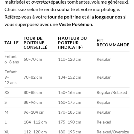
maîtrisée) et
oversize
(épaules tombantes, volume généreux).
Choisissez selon le rendu souhaité et votre morphologie.
Référez‑vous à votre
tour de poitrine
et à la
longueur dos
si
vous superposez avec une
Veste Pokémon
.
TOUR DE
HAUTEUR DU
FIT
TAILLE
POITRINE
PORTEUR
RECOMMANDÉ
CONSEILLÉ
(INDICATIF)
Enfant
60–70 cm
110–128 cm
Regular
6–8 ans
Enfant
9–
70–82 cm
134–152 cm
Regular
12 ans
XS
80–88 cm
150–165 cm
Regular/Relaxed
S
88–96 cm
160–175 cm
Regular
M
96–104 cm
170–185 cm
Regular
L
104–112 cm
175–190 cm
Relaxed
XL
112–120 cm
180–195 cm
Relaxed/Oversize