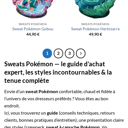
SWEATS POKÉMON
SWEATS POKÉMON
Sweat Pokémon Gobou
Sweat Pokémon Herbizarre
44,90
€
49,90
€
1
2
3
Sweats Pokémon
— le guide d’achat
expert, les styles incontournables & la
tenue complète
Envie d’un
sweat Pokémon
confortable, chaud et fidèle à
l’univers de vos dresseurs préférés ? Vous êtes au bon
endroit.
Ici, vous trouverez un
guide
(conseils techniques, retours
clients, bonnes pratiques d’entretien), une présentation claire
des styles (crewneck,
sweat à capuche Pokémon
, zip