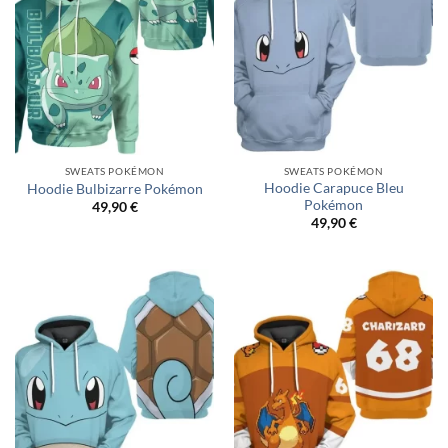
SWEATS POKÉMON
SWEATS POKÉMON
Hoodie Carapuce Bleu
Hoodie Bulbizarre Pokémon
Pokémon
49,90
€
49,90
€