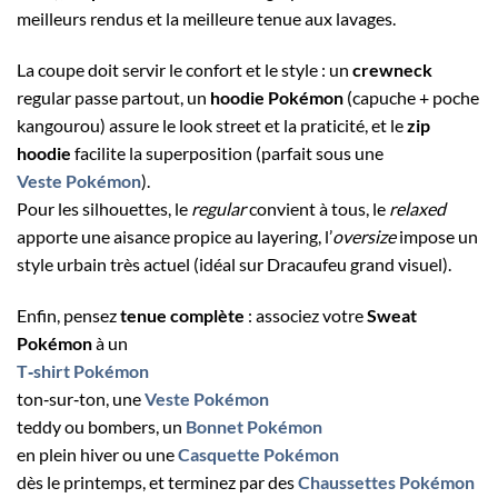
meilleurs rendus et la meilleure tenue aux lavages.
La coupe doit servir le confort et le style : un
crewneck
regular passe partout, un
hoodie Pokémon
(capuche + poche
kangourou) assure le look street et la praticité, et le
zip
hoodie
facilite la superposition (parfait sous une
Veste Pokémon
).
Pour les silhouettes, le
regular
convient à tous, le
relaxed
apporte une aisance propice au layering, l’
oversize
impose un
style urbain très actuel (idéal sur Dracaufeu grand visuel).
Enfin, pensez
tenue complète
: associez votre
Sweat
Pokémon
à un
T‑shirt Pokémon
ton‑sur‑ton, une
Veste Pokémon
teddy ou bombers, un
Bonnet Pokémon
en plein hiver ou une
Casquette Pokémon
dès le printemps, et terminez par des
Chaussettes Pokémon