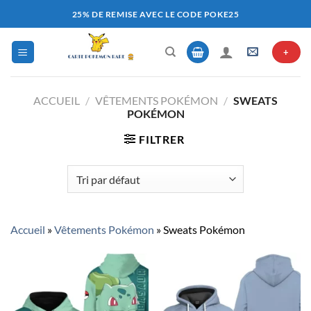
Passer
25% DE REMISE AVEC LE CODE POKE25
au
contenu
+
ACCUEIL
/
VÊTEMENTS POKÉMON
/
SWEATS
POKÉMON
FILTRER
Accueil
»
Vêtements Pokémon
»
Sweats Pokémon