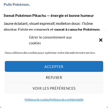
Pulls Pokémon
.
Sweat Pokémon Pikachu
— énergie et bonne humeur
Jaune éclatant, visuel expressif, molleton doux : l’icône
absolue. Existe en crewneck et
sweat à capuche Pokémon
.
Associez‑le à une
Casquette Pokémon
noire et des sneakers
Gérer le consentement aux
blanches.
cookies
Sweat Pokémon Dracaufeu
— charisme et nuances de feu
Nous utilisons des cookies pour optimiser notre site web et notre service.
Orange profond, flamme stylisée, capuche doublée. Parfait
en
hoodie Pokémon
oversize avec pantalon sombre.
ACCEPTER
Idéal pour un look street assumé.
REFUSER
Sweat Pokémon Ectoplasma
— le spectre culte
VOIR LES PRÉFÉRENCES
Violet intense, sourire malicieux, sérigraphie HD. Fonctionne
en total look noir +
Politique de cookies
Politique de confidentialité
Chaussettes Pokémon