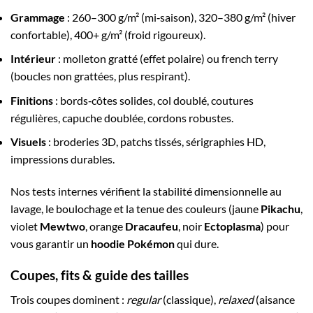
Grammage
: 260–300 g/m² (mi‑saison), 320–380 g/m² (hiver
confortable), 400+ g/m² (froid rigoureux).
Intérieur
: molleton gratté (effet polaire) ou french terry
(boucles non grattées, plus respirant).
Finitions
: bords‑côtes solides, col doublé, coutures
régulières, capuche doublée, cordons robustes.
Visuels
: broderies 3D, patchs tissés, sérigraphies HD,
impressions durables.
Nos tests internes vérifient la stabilité dimensionnelle au
lavage, le boulochage et la tenue des couleurs (jaune
Pikachu
,
violet
Mewtwo
, orange
Dracaufeu
, noir
Ectoplasma
) pour
vous garantir un
hoodie Pokémon
qui dure.
Coupes, fits & guide des tailles
Trois coupes dominent :
regular
(classique),
relaxed
(aisance