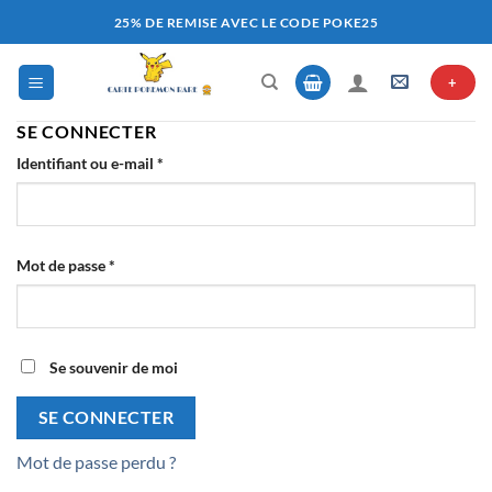
Passer
25% DE REMISE AVEC LE CODE POKE25
au
contenu
+
SE CONNECTER
Obligatoire
Identifiant ou e-mail
*
Obligatoire
Mot de passe
*
Se souvenir de moi
SE CONNECTER
Mot de passe perdu ?