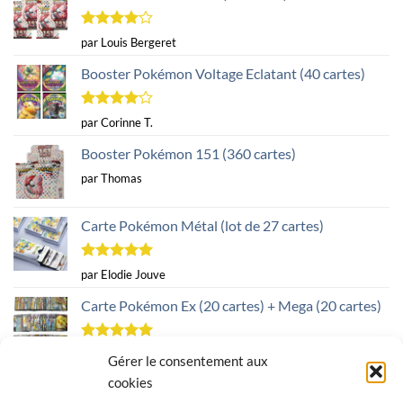
Note
4
par Louis Bergeret
sur 5
Booster Pokémon Voltage Eclatant (40 cartes)
Note
4
par Corinne T.
sur 5
Booster Pokémon 151 (360 cartes)
par Thomas
Carte Pokémon Métal (lot de 27 cartes)
Note
5
sur
par Elodie Jouve
5
Carte Pokémon Ex (20 cartes) + Mega (20 cartes)
Note
5
sur
par Marion G.
Gérer le consentement aux
5
cookies
Carte Pokémon Métal (lot de 27 cartes)