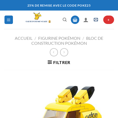
Passer
25% DE REMISE AVEC LE CODE POKE25
au
contenu
+
ACCUEIL
/
FIGURINE POKÉMON
/
BLOC DE
CONSTRUCTION POKÉMON
FILTRER