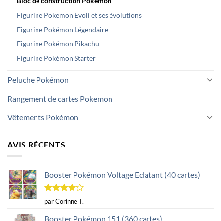
Bloc de construction Pokémon
Figurine Pokemon Evoli et ses évolutions
Figurine Pokémon Légendaire
Figurine Pokémon Pikachu
Figurine Pokémon Starter
Peluche Pokémon
Rangement de cartes Pokemon
Vêtements Pokémon
AVIS RÉCENTS
Booster Pokémon Voltage Eclatant (40 cartes)
Note
4
par Corinne T.
sur 5
Booster Pokémon 151 (360 cartes)