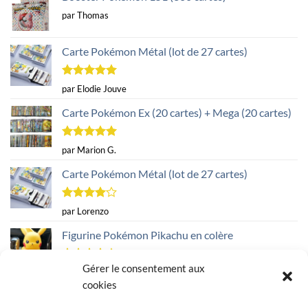
par Thomas
Carte Pokémon Métal (lot de 27 cartes)
Note
5
sur
par Elodie Jouve
5
Carte Pokémon Ex (20 cartes) + Mega (20 cartes)
Note
5
sur
par Marion G.
5
Carte Pokémon Métal (lot de 27 cartes)
Note
4
par Lorenzo
sur 5
Figurine Pokémon Pikachu en colère
Gérer le consentement aux
Note
4
par Christelle B.
sur 5
cookies