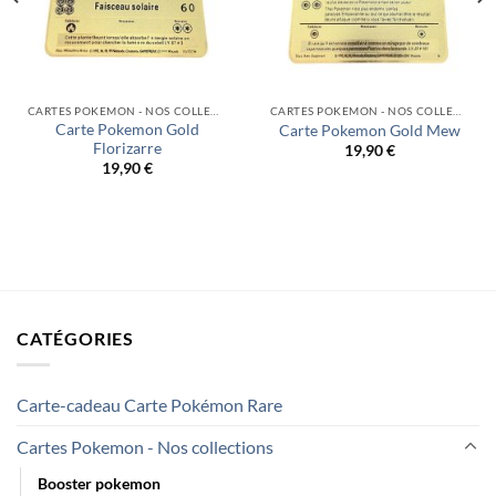
CARTES POKEMON - NOS COLLECTIONS
CARTES POKEMON - NOS COLLECTIONS
Carte Pokemon Gold
Carte Pokemon Gold Mew
Florizarre
19,90
€
19,90
€
CATÉGORIES
Carte-cadeau Carte Pokémon Rare
Cartes Pokemon - Nos collections
Booster pokemon