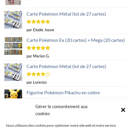
Carte Pokémon Métal (lot de 27 cartes)
Note
5
sur
par Elodie Jouve
5
Carte Pokémon Ex (20 cartes) + Mega (20 cartes)
Note
5
sur
par Marion G.
5
Carte Pokémon Métal (lot de 27 cartes)
Note
4
par Lorenzo
sur 5
Figurine Pokémon Pikachu en colère
Gérer le consentement aux
Note
4
par Christelle B.
sur 5
cookies
Nous utilisons des cookies pour optimiser notre site web et notre service.