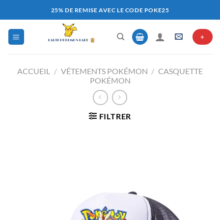
Passer
25% DE REMISE AVEC LE CODE POKE25
au
contenu
+
ACCUEIL
/
VÊTEMENTS POKÉMON
/
CASQUETTE
POKÉMON
FILTRER