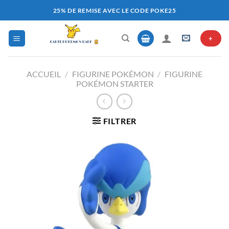
Passer
25% DE REMISE AVEC LE CODE POKE25
au
contenu
+
ACCUEIL
/
FIGURINE POKÉMON
/
FIGURINE
POKÉMON STARTER
FILTRER