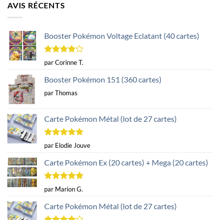
AVIS RÉCENTS
Booster Pokémon Voltage Eclatant (40 cartes)
Note
4
par Corinne T.
sur 5
Booster Pokémon 151 (360 cartes)
par Thomas
Carte Pokémon Métal (lot de 27 cartes)
Note
5
sur
par Elodie Jouve
5
Carte Pokémon Ex (20 cartes) + Mega (20 cartes)
Note
5
sur
par Marion G.
5
Carte Pokémon Métal (lot de 27 cartes)