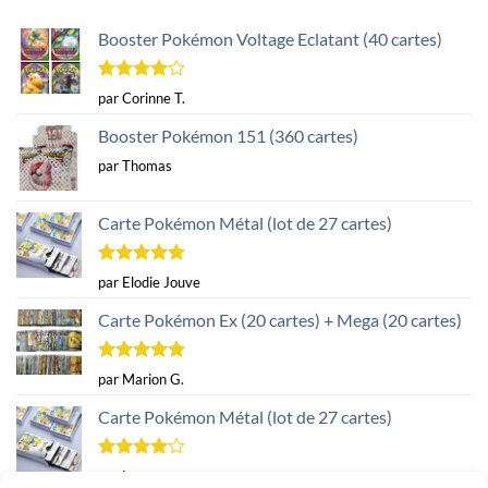
Booster Pokémon Voltage Eclatant (40 cartes)
Note
4
par Corinne T.
sur 5
Booster Pokémon 151 (360 cartes)
par Thomas
Carte Pokémon Métal (lot de 27 cartes)
Note
5
sur
par Elodie Jouve
5
Carte Pokémon Ex (20 cartes) + Mega (20 cartes)
Note
5
sur
par Marion G.
5
Carte Pokémon Métal (lot de 27 cartes)
Note
4
par Lorenzo