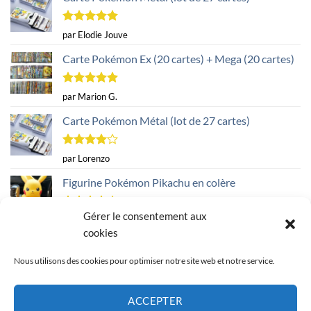
Note
5
sur
par Elodie Jouve
5
Carte Pokémon Ex (20 cartes) + Mega (20 cartes)
Note
5
sur
par Marion G.
5
Carte Pokémon Métal (lot de 27 cartes)
Note
4
par Lorenzo
sur 5
Figurine Pokémon Pikachu en colère
Gérer le consentement aux
Note
4
par Christelle B.
sur 5
cookies
Nous utilisons des cookies pour optimiser notre site web et notre service.
POLITIQUE DE COOKIES (EU)
MENTIONS LÉGALES
ACCEPTER
POLITIQUE DE REMBOURSEMENT