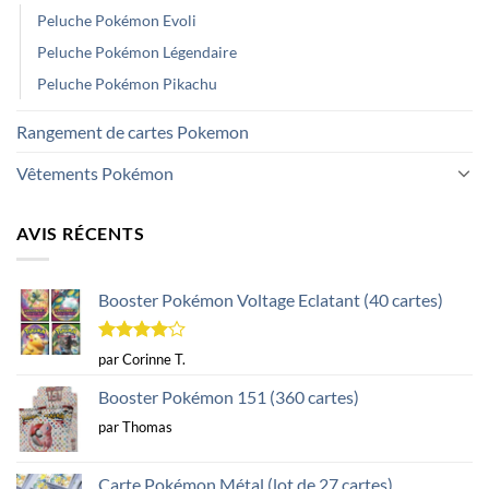
Peluche Pokémon Evoli
Peluche Pokémon Légendaire
Peluche Pokémon Pikachu
Rangement de cartes Pokemon
Vêtements Pokémon
AVIS RÉCENTS
Booster Pokémon Voltage Eclatant (40 cartes)
Note
4
par Corinne T.
sur 5
Booster Pokémon 151 (360 cartes)
par Thomas
Carte Pokémon Métal (lot de 27 cartes)