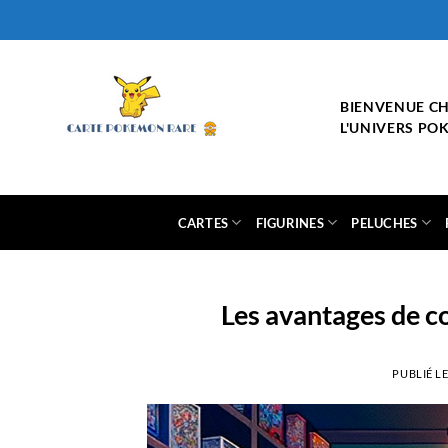
Passer
au
contenu
BIENVENUE C
L'UNIVERS P
CARTES
FIGURINES
PELUCHES
Les avantages de c
PUBLIÉ L