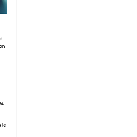
es
non
 au
 le