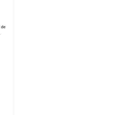
t de
.