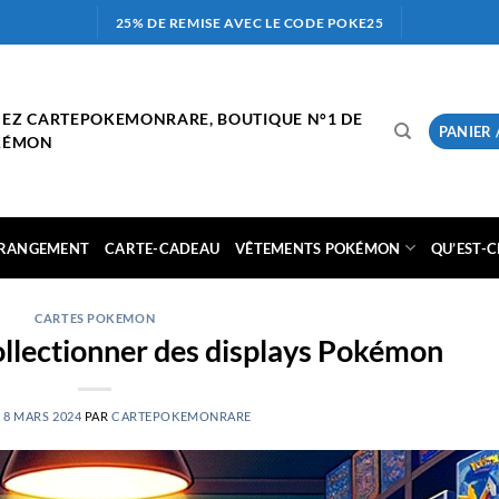
25% DE REMISE AVEC LE CODE POKE25
HEZ CARTEPOKEMONRARE, BOUTIQUE N°1 DE
PANIER 
OKÉMON
RANGEMENT
CARTE-CADEAU
VÊTEMENTS POKÉMON
QU’EST-
CARTES POKEMON
ollectionner des displays Pokémon
E
8 MARS 2024
PAR
CARTEPOKEMONRARE