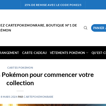
25% DE REMISE AVEC LE CODE POKE25
HEZ CARTEPOKEMONRARE, BOUTIQUE N°1 DE
PANIER 
OKÉMON
RANGEMENT
CARTE-CADEAU
VÊTEMENTS POKÉMON
QU’EST-
CARTES POKEMON
ys Pokémon pour commencer votre
collection
E
8 MARS 2024
PAR
CARTEPOKEMONRARE