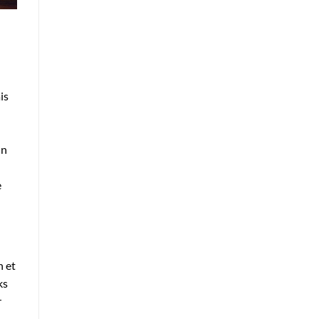
is
un
e
n et
ks
r