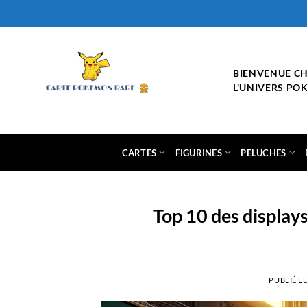
Passer
au
contenu
BIENVENUE C
L'UNIVERS P
CARTES
FIGURINES
PELUCHES
Top 10 des displa
PUBLIÉ L