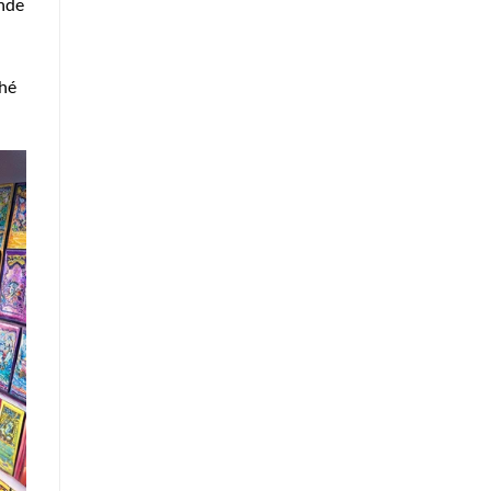
nde
ché