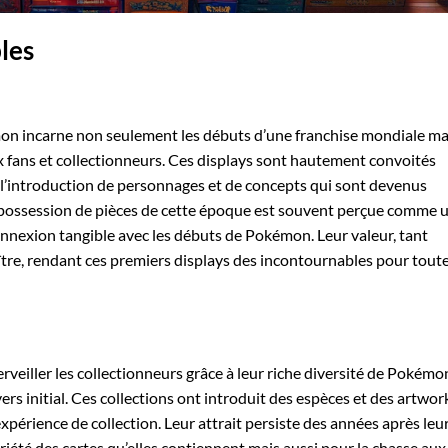
les
on incarne non seulement les débuts d’une franchise mondiale ma
 fans et collectionneurs. Ces displays sont hautement convoités
l’introduction de personnages et de concepts qui sont devenus
possession de pièces de cette époque est souvent perçue comme 
nnexion tangible avec les débuts de Pokémon. Leur valeur, tant
ître, rendant ces premiers displays des incontournables pour tout
veiller les collectionneurs grâce à leur riche diversité de Pokémo
vers initial. Ces collections ont introduit des espèces et des artwor
’expérience de collection. Leur attrait persiste des années après leu
riété des cartes qu’elles contiennent mais aussi pour la chasse aux